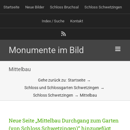
Zum
Startseite
Neue Bilder
Schloss Bruchsal
Schloss Schwetzingen
Inhalt
springen
Index / Suche
Kontakt
Rss
Mittelbau
Gehe zurück zu:
Startseite
Schloss und Schlossgarten Schwetzingen
Schloss Schwetzingen
Mittelbau
Neue Seite „Mittelbau Durchgang zum Garten
(von Schloss Schwetzingen)“ hinzugefügt