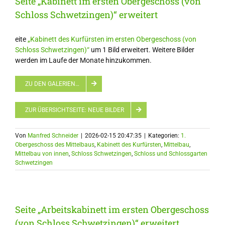
Seite „Kabinett im ersten Obergeschoss (von
Schloss Schwetzingen)“ erweitert
eite
„Kabinett des Kurfürsten im ersten Obergeschoss (von
Schloss Schwetzingen)“
um 1 Bild erweitert. Weitere Bilder
werden im Laufe der Monate hinzukommen.
ZU DEN GALERIEN…
ZUR ÜBERSICHTSEITE: NEUE BILDER
Von
Manfred Schneider
|
2026-02-15 20:47:35
|
Kategorien:
1.
Obergeschoss des Mittelbaus
,
Kabinett des Kurfürsten
,
Mittelbau
,
Mittelbau von innen
,
Schloss Schwetzingen
,
Schloss und Schlossgarten
Schwetzingen
Seite „Arbeitskabinett im ersten Obergeschoss
(von Schloss Schwetzingen)“ erweitert