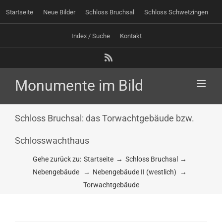
Zum
Startseite
Neue Bilder
Schloss Bruchsal
Schloss Schwetzingen
Inhalt
springen
Index / Suche
Kontakt
Rss
Schloss Bruchsal: das Torwachtgebäude bzw.
Schlosswachthaus
Gehe zurück zu:
Startseite
Schloss Bruchsal
Nebengebäude
Nebengebäude II (westlich)
Torwachtgebäude