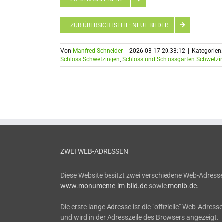
ZUR ÜBERSICHTSEITE: NEUE BILDER
Von
Manfred Schneider
|
2026-03-17 20:33:12
|
Kategorien
Schloss Schwetzingen
,
Schloss und Schlossgarten Schwetzi
ZWEI WEB-ADRESSEN
Diese Website besitzt zwei verschiedene Web-Adress
www.monumente-im-bild.de
sowie
monib.de
.
Die erste lange Adresse ist die "offizielle" Web-Adress
und wird in der Adresszeile des Browsers angezeigt.