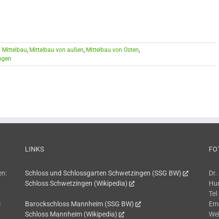
:
Mittelbau
,
Mittelbau von außen
,
Mittelbau von Osten
,
ngen
LINKS
FO
en:
Schloss und Schlossgarten Schwetzingen (SSG BW)
Dr.
Schloss Schwetzingen (Wikipedia)
Hum
Tel
e
Barockschloss Mannheim (SSG BW)
Em
Schloss Mannheim (Wikipedia)
We