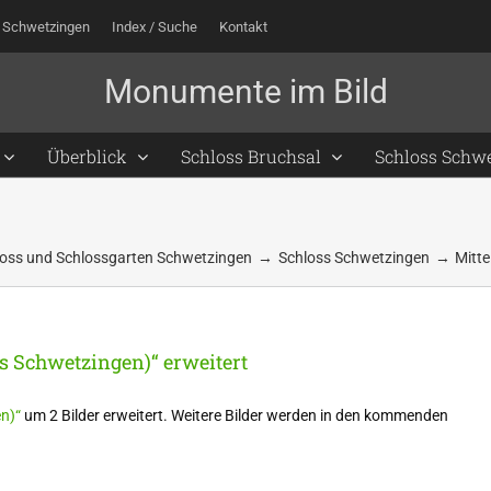
 Schwetzingen
Index / Suche
Kontakt
Überblick
Schloss Bruchsal
Schloss Schw
oss und Schlossgarten Schwetzingen
Schloss Schwetzingen
Mitt
ss Schwetzingen)“ erweitert
n)“
um 2 Bilder erweitert. Weitere Bilder werden in den kommenden