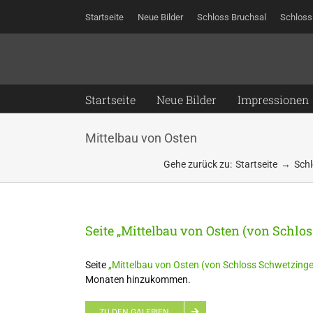
Zum
Startseite
Neue Bilder
Schloss Bruchsal
Schloss
Inhalt
springen
Startseite
Neue Bilder
Impressionen
Mittelbau von Osten
Gehe zurück zu:
Startseite
Schl
Seite „Mittelbau von Osten (von Schlo
Seite
„Mittelbau von Osten (von Schloss Schwetzinge
Monaten hinzukommen.
ZU DEN GALERIEN…