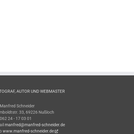
TOGRAF, AUTOR UND WEBMASTER
 Manfred Schneider
boldtstr. 33, 69226 Nußloch
 062 24 - 17 03 01
ail
manfred@manfred-schneider.de
b
www.manfred-schneider.de