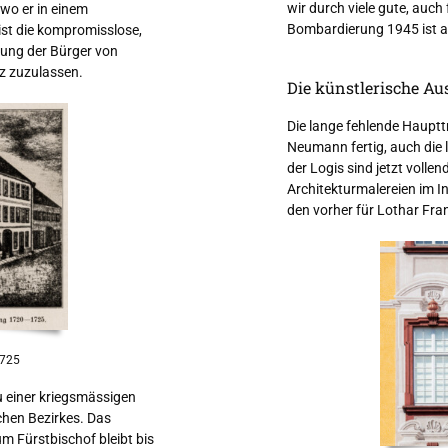
wir durch viele gute, auc
 wo er in einem
Bombardierung 1945 ist an
ist die kompromisslose,
tung der Bürger von
z zuzulassen.
Die künstlerische Au
Die lange fehlende Hauptt
Neumann fertig, auch die 
der Logis sind jetzt vollend
Architekturmalereien im I
den vorher für Lothar Fra
l
1725
u einer kriegsmässigen
chen Bezirkes. Das
um Fürstbischof bleibt bis