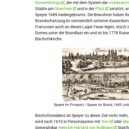
Sonnenkönigs
, der mit dem System der «
Verbrannt
Städte am
Oberrhein
und in der
Pfalz
zerstört, w
Speyer 1689 niedergebrannt. Die Bewohner haben ihr
Brandschatzung im vermeintlich sicheren Kaiserdom g
Franzosen auch an dieses Lager Feuer legen, stürzt d
Domes unter der Brandlast ein und ist bis 1778 Ruine. 
Bischofskirche.
Speyer im Prospect / Speyer im Brand, 1689, un
Bischofsresidenz ist Speyer zu dieser Zeit nicht meh
wird nach 1610 in Personalunion mit
Trier
oder
Ma
Generalvikar
Heinrich Hartard von Rollingen
Statth