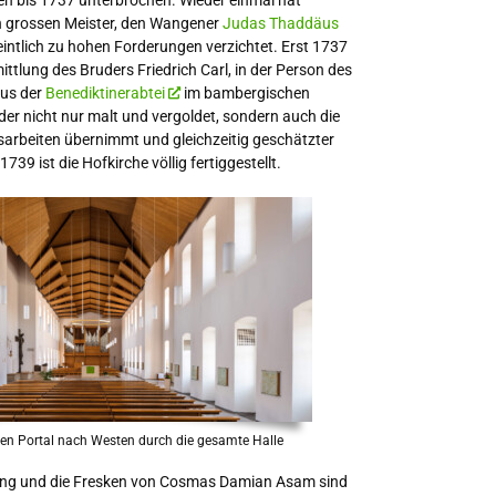
en bis 1737 unterbrochen. Wieder einmal hat
 grossen Meister, den Wangener
Judas Thaddäus
intlich zu hohen Forderungen verzichtet. Erst 1737
mittlung des Bruders Friedrich Carl, in der Person des
us der
Benediktinerabtei
im bambergischen
der nicht nur malt und vergoldet, sondern auch die
gsarbeiten übernimmt und gleichzeitig geschätzter
1739 ist die Hofkirche völlig fertiggestellt.
hen Portal nach Westen durch die gesamte Halle
tung und die Fresken von Cosmas Damian Asam sind