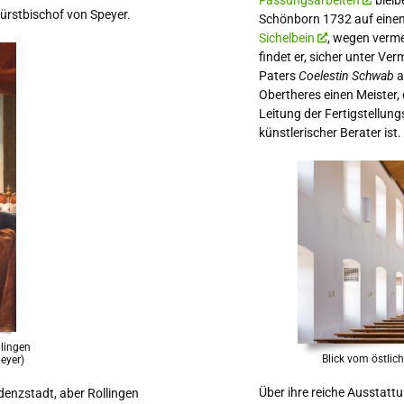
Fassungsarbeiten
bleib
 Fürstbischof von Speyer.
Schönborn 1732 auf einen
Sichelbein
, wegen verme
findet er, sicher unter Ver
Paters
Coelestin Schwab
a
Obertheres einen Meister, 
Leitung der Fertigstellun
künstlerischer Berater ist. 
llingen
Blick vom östlic
eyer)
Über ihre reiche Ausstat
enzstadt, aber Rollingen