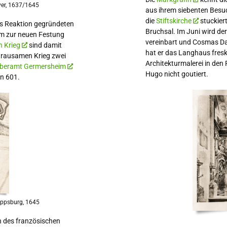
yer, 1637/1645
aus ihrem siebenten Besu
die
Stiftskirche
stuckier
als Reaktion gegründeten
Bruchsal. Im Juni wird de
eim zur neuen Festung
vereinbart und Cosmas Da
n Krieg
sind damit
hat er das Langhaus freski
 grausamen Krieg zwei
Architekturmalerei in den
beramt Germersheim
Hugo nicht goutiert.
n 601.
lippsburg, 1645
n des französischen