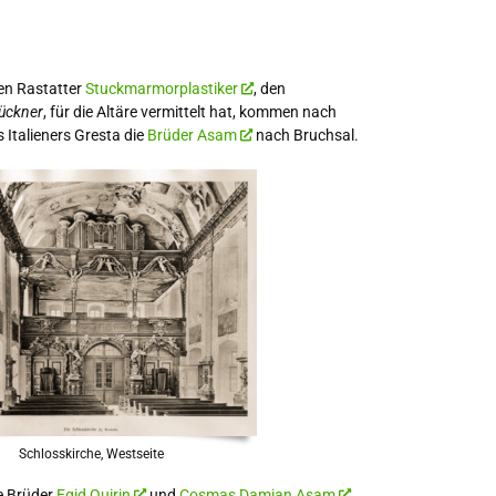
en Rastatter
Stuckmarmorplastiker
, den
ückner
, für die Altäre vermittelt hat, kommen nach
Italieners Gresta die
Brüder Asam
nach Bruchsal.
Schlosskirche, Westseite
e Brüder
Egid Quirin
und
Cosmas Damian Asam