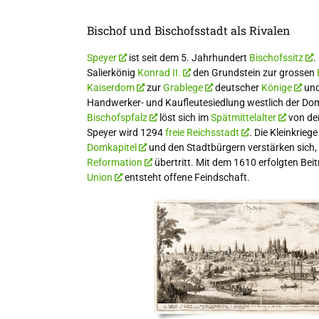
Bischof und Bischofsstadt als Rivalen
Speyer
ist seit dem 5. Jahrhundert
Bischofssitz
.
Salierkönig
Konrad II.
den Grundstein zur grossen
Kaiserdom
zur
Grablege
deutscher
Könige
un
Handwerker- und Kaufleutesiedlung westlich der Do
Bischofspfalz
löst sich im
Spätmittelalter
von der
Speyer wird 1294
freie Reichsstadt
. Die Kleinkrie
Domkapitel
und den Stadtbürgern verstärken sich, 
Reformation
übertritt. Mit dem 1610 erfolgten Beitr
Union
entsteht offene Feindschaft.