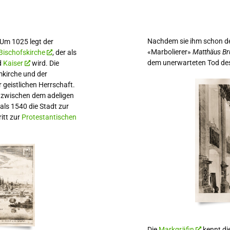
Nachdem sie ihm schon d
 Um 1025 legt der
«Marbolierer»
Matthäus Br
Bischofskirche
, der als
dem unerwarteten Tod des 
d
Kaiser
wird. Die
mkirche und der
 geistlichen Herrschaft.
ge zwischen dem adeligen
als 1540 die Stadt zur
itt zur
Protestantischen
Die
Markgräfin
kennt di