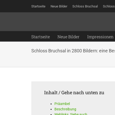
Zum
Startseite
Neue Bilder
Schloss Bruchsal
Schloss
Inhalt
springen
Startseite
Neue Bilder
Impressionen
Schloss Bruchsal in 2800 Bildern: eine Be
Inhalt / Gehe nach unten zu
Präambel
Beschreibung
Weblinks
,
Siehe auch