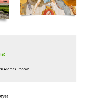
ch
von Andreas Froncala.
eyer