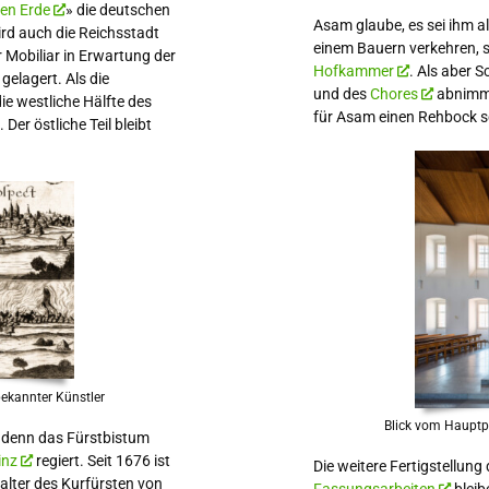
en Erde
» die deutschen
Asam glaube, es sei ihm al
ird auch die Reichsstadt
einem Bauern verkehren, sc
 Mobiliar in Erwartung der
Hofkammer
. Als aber 
elagert. Als die
und des
Chores
abnimmt,
ie westliche Hälfte des
für Asam einen Rehbock s
Der östliche Teil bleibt
bekannter Künstler
Blick vom Hauptpo
r, denn das Fürstbistum
inz
regiert. Seit 1676 ist
Die weitere Fertigstellung 
alter des Kurfürsten von