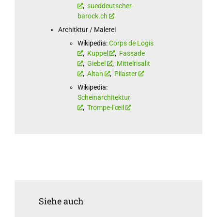
,
sueddeutscher-
barock.ch
Architktur / Malerei
Wikipedia:
Corps de Logis
,
Kuppel
,
Fassade
,
Giebel
,
Mittelrisalit
,
Altan
,
Pilaster
Wikipedia:
Scheinarchitektur
,
Trompe-l’œil
Siehe auch