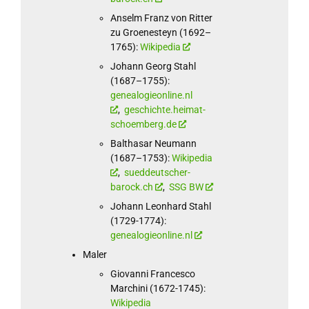
Anselm Franz von Ritter
zu Groenesteyn (1692–
1765):
Wikipedia
Johann Georg Stahl
(1687–1755):
genealogieonline.nl
,
geschichte.heimat-
schoemberg.de
Balthasar Neumann
(1687–1753):
Wikipedia
,
sueddeutscher-
barock.ch
,
SSG BW
Johann Leonhard Stahl
(1729-1774):
genealogieonline.nl
Maler
Giovanni Francesco
Marchini (1672-1745):
Wikipedia