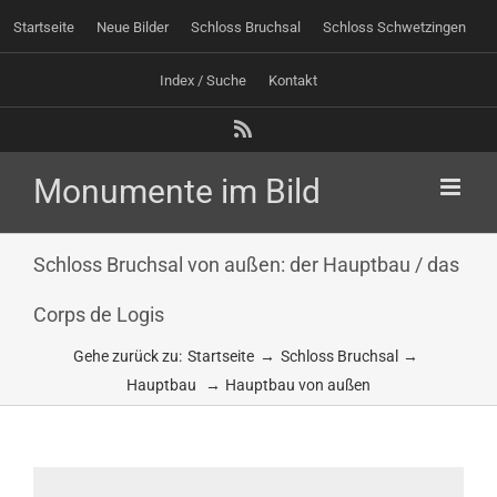
Zum
Startseite
Neue Bilder
Schloss Bruchsal
Schloss Schwetzingen
Inhalt
springen
Index / Suche
Kontakt
Rss
Schloss Bruchsal von außen: der Hauptbau / das
Corps de Logis
Gehe zurück zu:
Startseite
Schloss Bruchsal
Hauptbau
Hauptbau von außen