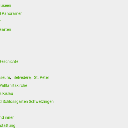
Museen
rad Panoramen
”
Garten
Geschichte
useum
,
Belvedere
,
St. Peter
Wallfahrtskirche
s Kislau
d Schlossgarten Schwetzingen
nd innen
sstattung