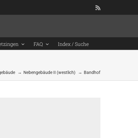
Rss
etzingen
FAQ
Index / Suche
gebäude
Nebengebäude II (westlich)
Bandhof