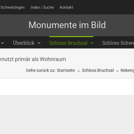
 Schwetzingen
Index / Suche
Kontakt
Überblick
Schloss Bruchsal
Schloss Schw
genutzt primär als Wohnraum
Gehe zurück zu:
Startseite
Schloss Bruchsal
Neben