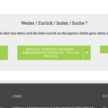
Weiter / Zurück / Index / Suche ?
e über das Menü und die Gehe-zurück-zu-Navigation (beide ganz oben) s
WEITER ZU: NÖRDLICHE ORANGERIE –
NEBENGEBÄUDE II (WESTLICH) – SCHLOSS
BRUCHSAL
LINKS
FO