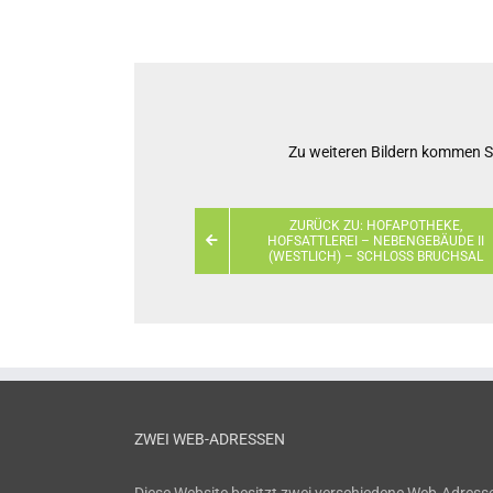
Zu weiteren Bildern kommen Si
ZURÜCK ZU: HOFAPOTHEKE,
HOFSATTLEREI – NEBENGEBÄUDE II
(WESTLICH) – SCHLOSS BRUCHSAL
ZWEI WEB-ADRESSEN