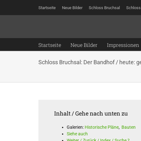
Zum
Startseite
Neue Bilder
Schloss Bruchsal
Schloss
Inhalt
springen
Startseite
Neue Bilder
Impressionen
Schloss Bruchsal: Der Bandhof / heute: 
Inhalt / Gehe nach unten zu
Galerien:
Historische Pläne
,
Bauten
Siehe auch
Weiter / Zurück / Index / Suche ?