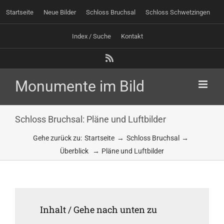
Zum
Startseite
Neue Bilder
Schloss Bruchsal
Schloss Schwetzingen
Inhalt
springen
Index / Suche
Kontakt
Rss
Schloss Bruchsal: Pläne und Luftbilder
Gehe zurück zu:
Startseite
Schloss Bruchsal
Überblick
Pläne und Luftbilder
Inhalt / Gehe nach unten zu