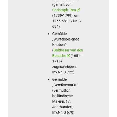
(gemalt von
Christoph Treu
(1739-1799), um
1765-68; Inv.Nr. G
684)
Gemälde
„Würfelspielende
Knaben“
(
Balthasar van den
Bossche
(1681–
1715)
zugeschrieben;
Inv.Nr. G 722)
Gemälde
„Gemüsemarkt“
(vermutlich
holländische
Malerei, 17.
Jahrhundert;
Inv.Nr. G 670)