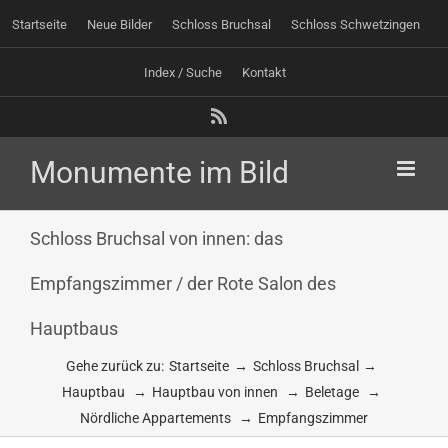
Zum
Startseite
Neue Bilder
Schloss Bruchsal
Schloss Schwetzingen
Inhalt
springen
Index / Suche
Kontakt
Rss
Schloss Bruchsal von innen: das
Empfangszimmer / der Rote Salon des
Hauptbaus
Gehe zurück zu:
Startseite
Schloss Bruchsal
Hauptbau
Hauptbau von innen
Beletage
Nördliche Appartements
Empfangszimmer