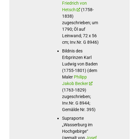
Friedrich von
Hetsch
(1758-
1838)
zugeschrieben; um
1790; Öl auf
Leinwand; 72 x 56
cm; Inv.Nr. G 8946)
Bildnis des
Erbprinzen Karl
Ludwig von Baden
(1755-1801) (dem
Maler
Philipp
Jakob Becker
(1763-1829)
zugeschrieben;
Inv.Nr. G 8944;
Gemälde Nr. 395)
Supraporte
„Wasserburg im
Hochgebirge“
(gemalt von
Josef