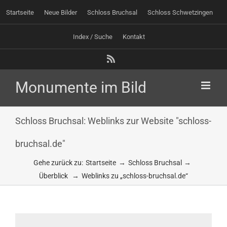
Zum
Startseite
Neue Bilder
Schloss Bruchsal
Schloss Schwetzingen
Inhalt
springen
Index / Suche
Kontakt
Rss
Schloss Bruchsal: Weblinks zur Website "schloss-
bruchsal.de"
Gehe zurück zu:
Startseite
Schloss Bruchsal
Überblick
Weblinks zu „schloss-bruchsal.de“