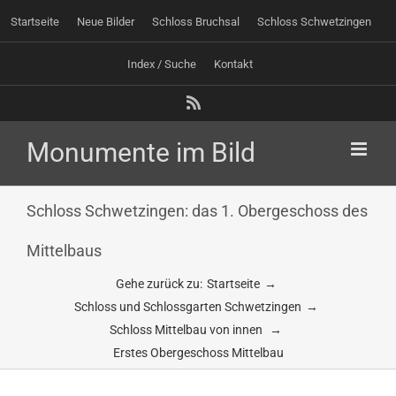
Zum
Startseite
Neue Bilder
Schloss Bruchsal
Schloss Schwetzingen
Inhalt
springen
Index / Suche
Kontakt
Rss
Schloss Schwetzingen: das 1. Obergeschoss des
Mittelbaus
Gehe zurück zu:
Startseite
Schloss und Schlossgarten Schwetzingen
Schloss Mittelbau von innen
Erstes Obergeschoss Mittelbau