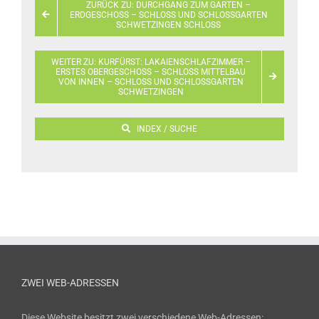
ZURÜCK ZU: DURCHGANG ZUM GARTEN –
ERDGESCHOSS – SCHLOSS UND SCHLOSSGARTEN
SCHWETZINGEN SCHLOSS
WEITER ZU: KURFÜRST: LAKAIENSCHLAFZIMMER –
ERSTES OBERGESCHOSS – SCHLOSS MITTELBAU
VON INNEN – SCHLOSS UND SCHLOSSGARTEN
SCHWETZINGEN
INDEX / SUCHE
ZWEI WEB-ADRESSEN
Diese Website besitzt zwei verschiedene Web-Adressen: