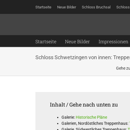
Zum
Startseite
Neue Bilder
Schloss Bruchsal
Schloss
Inhalt
springen
Startseite
Neue Bilder
Impressionen
Schloss Schwetzingen von innen: Treppe
Gehe zu
Inhalt / Gehe nach unten zu
Galerie:
Historische Pläne
Galerien, Nordöstliches Treppenhaus:
Galerie, Südwestliches Treppenhaus:
T