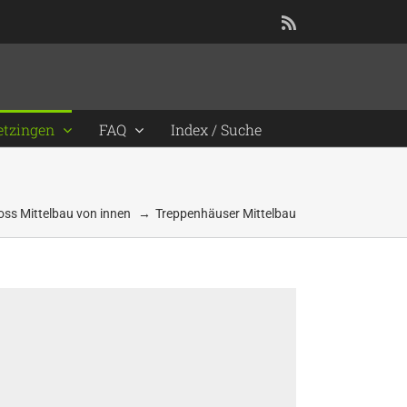
Rss
etzingen
FAQ
Index / Suche
oss Mittelbau von innen
Treppenhäuser Mittelbau