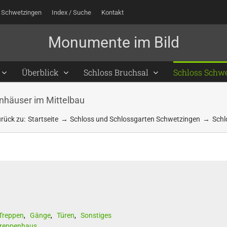
 Schwetzingen
Index / Suche
Kontakt
Überblick
Schloss Bruchsal
Schloss Schw
nhäuser im Mittelbau
rück zu:
Startseite
Schloss und Schlossgarten Schwetzingen
Schl
Treppen
,
Gänge
,
Türen
,
Sonstiges
reppenhaus