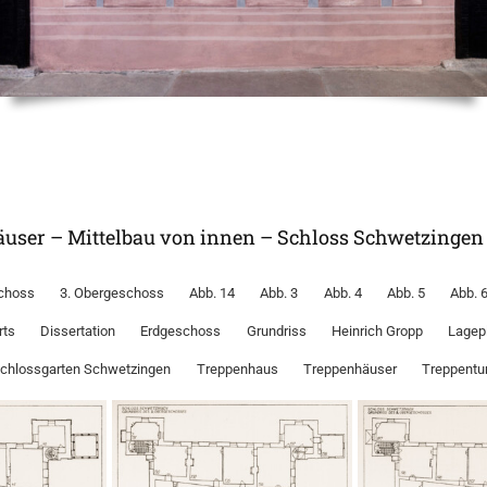
häuser – Mittelbau von innen – Schloss Schwetzingen
choss
3. Obergeschoss
Abb. 14
Abb. 3
Abb. 4
Abb. 5
Abb. 
rts
Dissertation
Erdgeschoss
Grundriss
Heinrich Gropp
Lagep
Schlossgarten Schwetzingen
Treppenhaus
Treppenhäuser
Treppentu