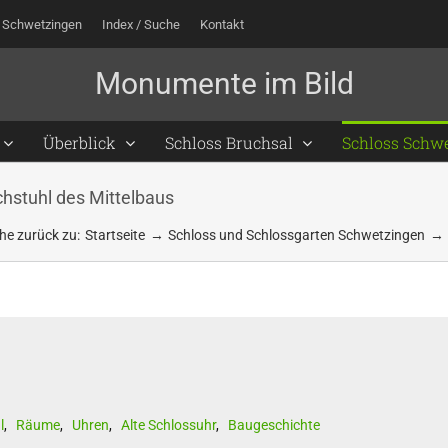
 Schwetzingen
Index / Suche
Kontakt
Überblick
Schloss Bruchsal
Schloss Schw
hstuhl des Mittelbaus
he zurück zu:
Startseite
Schloss und Schlossgarten Schwetzingen
l
,
Räume
,
Uhren
,
Alte Schlossuhr
,
Baugeschichte