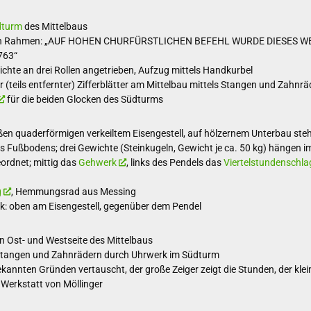
dturm
des Mittelbaus
eren Rahmen: „AUF HOHEN CHURFÜRSTLICHEN BEFEHL WURDE DIESES 
763“
ichte an drei Rollen angetrieben, Aufzug mittels Handkurbel
r (teils entfernter) Zifferblätter am Mittelbau mittels Stangen und Zahnr
für die beiden Glocken des Südturms
en quaderförmigen verkeiltem Eisengestell, auf hölzernem Unterbau ste
es Fußbodens; drei Gewichte (Steinkugeln, Gewicht je ca. 50 kg) hängen
ordnet; mittig das
Gehwerk
, links des Pendels das
Viertelstundenschl
g
, Hemmungsrad aus Messing
erk: oben am Eisengestell, gegenüber dem Pendel
 Ost- und Westseite des Mittelbaus
s Stangen und Zahnrädern durch Uhrwerk im Südturm
ekannten Gründen vertauscht, der große Zeiger zeigt die Stunden, der klei
r: Werkstatt von Möllinger