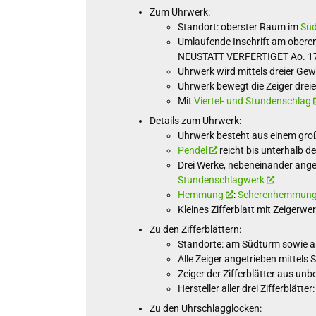
Zum Uhrwerk:
Standort: oberster Raum im
Sü
Umlaufende Inschrift am ob
NEUSTATT VERFERTIGET Ao. 1
Uhrwerk wird mittels dreier Gew
Uhrwerk bewegt die Zeiger dreie
Mit
Viertel- und Stundenschlag
Details zum Uhrwerk:
Uhrwerk besteht aus einem groß
Pendel
reicht bis unterhalb d
Drei Werke, nebeneinander ange
Stundenschlagwerk
Hemmung
:
Scherenhemmun
Kleines Zifferblatt mit Zeigerw
Zu den Zifferblättern:
Standorte: am Südturm sowie an
Alle Zeiger angetrieben mittel
Zeiger der Zifferblätter aus unb
Hersteller aller drei Zifferblätte
Zu den Uhrschlagglocken: