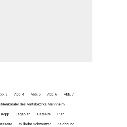
bb. 3
Abb. 4
Abb. 5
Abb. 6
Abb. 7
stdenkmäler des Amtsbezirks Mannheim
 Gropp
Lageplan
Ostseite
Plan
tsseite
Wilhelm Schweitzer
Zeichnung