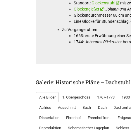
Standort:
Glockenstuhl
mit zw
Glockengießer
:
Johann und A
Glockendurchmesser 68 cm un
Eine Glocke für Stundenschlag, 
Zu Vorgängeruhren:
1663: erste Erwähnung einer S
1744:
Johannes Rückruther
betr
Galerie: Historische Pläne – Dachstuh
Alle Bilder
1. Obergeschoss
1767-1773
1930
Aufriss
Ausschnitt
Buch
Dach
Dachzerfa
Dissertation
Ehrenhof
Ehrenhoffront
Erdges
Reproduktion
Schematischer Lageplan
Schloss