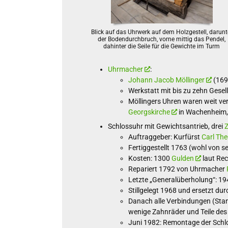
Blick auf das Uhrwerk auf dem Holzgestell, darunt
der Bodendurchbruch, vorne mittig das Pendel,
dahinter die Seile für die Gewichte im Turm
Uhrmacher
:
Johann Jacob Möllinger
(169
Werkstatt mit bis zu zehn Gesel
Möllingers Uhren waren weit ve
Georgskirche
in Wachenheim,
Schlossuhr mit Gewichtsantrieb, drei
Z
Auftraggeber: Kurfürst
Carl Th
Fertiggestellt 1763 (wohl von s
Kosten: 1300
Gulden
laut Re
Repariert 1792 von Uhrmacher
Letzte „Generalüberholung“: 19
Stillgelegt 1968 und ersetzt dur
Danach alle Verbindungen (Stan
wenige Zahnräder und Teile des 
Juni 1982: Remontage der Schl