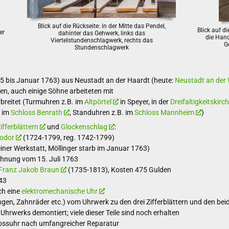
Blick auf die Rückseite: in der Mitte das Pendel,
Blick auf di
er
dahinter das Gehwerk, links das
die Han
Viertelstundenschlagwerk, rechts das
G
Stundenschlagwerk
5 bis Januar 1763) aus Neustadt an der Haardt (heute:
Neustadt an der
len, auch einige Söhne arbeiteten mit
rbreitet (Turmuhren z.B. im
Altpörtel
in Speyer, in der
Dreifaltigkeitskirc
 im
Schloss Benrath
, Standuhren z.B. im
Schloss Mannheim
)
ifferblättern
und
Glockenschlag
:
eodor
(1724-1799, reg. 1742-1799)
einer Werkstatt, Möllinger starb im Januar 1763)
chnung vom 15. Juli 1763
Franz Jakob Braun
(1735-1813), Kosten 475 Gulden
43
ch eine
elektromechanische Uhr
gen, Zahnräder etc.) vom Uhrwerk zu den drei Zifferblättern und den bei
Uhrwerks demontiert; viele dieser Teile sind noch erhalten
ossuhr nach umfangreicher Reparatur