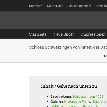
Zum
Startseite
Neue Bilder
Schloss Bruchsal
Schloss
Inhalt
springen
Startseite
Neue Bilder
Impressionen
Schloss Schwetzingen von innen: der Dac
Ge
Inhalt / Gehe nach unten zu
Beschreibung:
Schlossuhr von 1763
Galerien:
Historische Pläne
,
Dachstuh
Weblinks
,
Literatur
,
Siehe auch