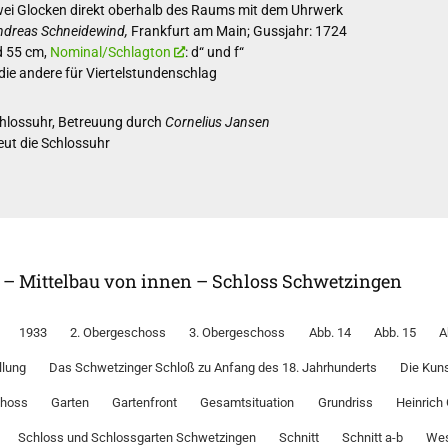
ei Glocken direkt oberhalb des Raums mit dem Uhrwerk
ndreas Schneidewind,
Frankfurt am Main; Gussjahr: 1724
d 55 cm,
Nominal/Schlagton
: d“ und f“
die andere für Viertelstundenschlag
chlossuhr, Betreuung durch
Cornelius Jansen
eut die Schlossuhr
l – Mittelbau von innen – Schloss Schwetzingen
1933
2. Obergeschoss
3. Obergeschoss
Abb. 14
Abb. 15
A
llung
Das Schwetzinger Schloß zu Anfang des 18. Jahrhunderts
Die Kun
choss
Garten
Gartenfront
Gesamtsituation
Grundriss
Heinrich
Schloss und Schlossgarten Schwetzingen
Schnitt
Schnitt a-b
Wes