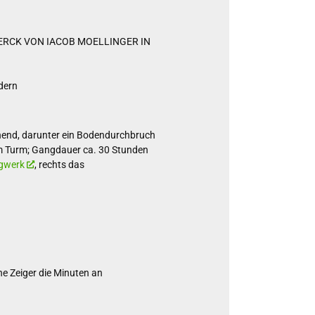
WERCK VON IACOB MOELLINGER IN
ädern
hend, darunter ein Bodendurchbruch
 im Turm; Gangdauer ca. 30 Stunden
agwerk
, rechts das
ne Zeiger die Minuten an