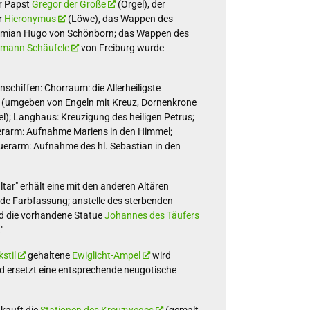
r Papst
Gregor der Große
(Orgel), der
r
Hieronymus
(Löwe), das Wappen des
amian Hugo von Schönborn; das Wappen des
mann Schäufele
von Freiburg wurde
nschiffen: Chorraum: die Allerheiligste
it (umgeben von Engeln mit Kreuz, Dornenkrone
l); Langhaus: Kreuzigung des heiligen Petrus;
erarm: Aufnahme Mariens in den Himmel;
uerarm: Aufnahme des hl. Sebastian in den
ltar" erhält eine mit den anderen Altären
e Farbfassung; anstelle des sterbenden
d die vorhandene Statue
Johannes des Täufers
"
stil
gehaltene
Ewiglicht-Ampel
wird
 ersetzt eine entsprechende neugotische