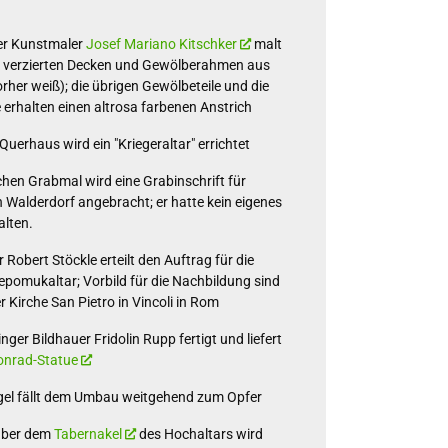
r Kunstmaler
Josef Mariano Kitschker
malt
k verzierten Decken und Gewölberahmen aus
rher weiß); die übrigen Gewölbeteile und die
erhalten einen altrosa farbenen Anstrich
Querhaus wird ein "Kriegeraltar" errichtet
en Grabmal wird eine Grabinschrift für
n Walderdorf angebracht; er hatte kein eigenes
lten.
 Robert Stöckle erteilt den Auftrag für die
pomukaltar; Vorbild für die Nachbildung sind
r Kirche San Pietro in Vincoli in Rom
ger Bildhauer Fridolin Rupp fertigt und liefert
onrad-Statue
gel fällt dem Umbau weitgehend zum Opfer
 über dem
Tabernakel
des Hochaltars wird