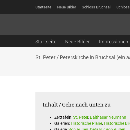
Zum
Startseite
Neue Bilder
Schloss Bruchsal
Schloss
Inhalt
springen
Startseite
Neue Bilder
Impressionen
St. Peter / Peterskirche in Bruchsal (ein 
Inhalt / Gehe nach unten zu
Zeittafeln:
St. Peter
,
Balthasar Neumann
Galerien:
Historische Pläne
,
Historische Bil
Galerie:
Von Außen
,
Details / Von Außen