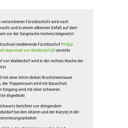
 verstorbenen Fürstbischofs wird nach
racht und in einem silbernen Gefäß auf dem
nt vor der Sargnische Huttens beigesetzt
 Bruchsal residierende Fürstbischof
Philipp
rich Nepomuk von Walderdorf
verstirbt
af von Walderdorf wird in der rechten Nische der
etzt
rd mit einer 60cm dicken Bruchsteinmauer
, der Treppenraum wird mit Bauschutt
der Eingang wird mit einer schweren
atte abgedeckt
Schwartz berichtet von dringendem
bedarf bei den Altären und der Kanzel; in der
Renovierungsarbeiten