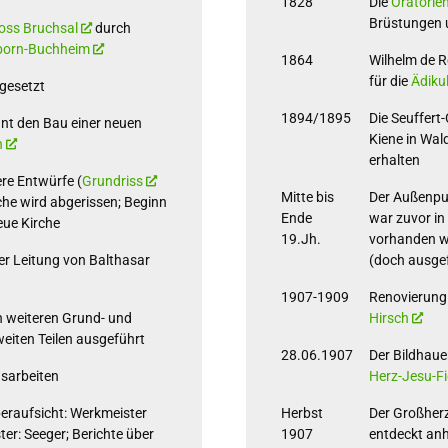
1828
Die
Oratorie
Brüstungen 
oss Bruchsal
durch
born-Buchheim
1864
Wilhelm de R
für die
Ädiku
 gesetzt
1894/1895
Die Seuffert
t den Bau einer neuen
Kiene in Wal
n
erhalten
re Entwürfe (
Grundriss
Mitte bis
Der Außenput
irche wird abgerissen; Beginn
Ende
war zuvor in
eue Kirche
19.Jh.
vorhanden wa
ter Leitung von Balthasar
(doch ausge
1907-1909
Renovierung
n weiteren Grund- und
Hirsch
 weiten Teilen ausgeführt
28.06.1907
Der Bildhaue
sarbeiten
Herz-Jesu-Fi
beraufsicht: Werkmeister
Herbst
Der Großher
er: Seeger; Berichte über
1907
entdeckt anh