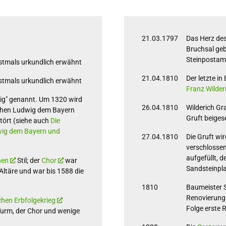
21.03.1797
Das Herz des
Bruchsal geb
Steinpostame
erstmals urkundlich erwähnt
21.04.1810
Der letzte in
erstmals urkundlich erwähnt
Franz Wilde
eig" genannt. Um 1320 wird
26.04.1810
Wilderich Gr
schen Ludwig dem Bayern
Gruft beiges
stört (siehe auch
Die
ig dem Bayern und
27.04.1810
Die Gruft wi
verschlossen
aufgefüllt, 
hen
Stil; der
Chor
war
Sandsteinpl
 Altäre und war bis 1588 die
1810
Baumeister 
Renovierungs
chen Erbfolgekrieg
Folge erste 
 Turm, der Chor und wenige