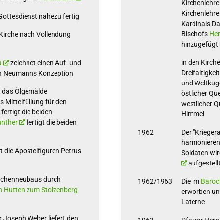
Kirchenlehre
Kirchenlehre
 Gottesdienst nahezu fertig
Kardinals D
Bischofs
Her
 Kirche nach Vollendung
hinzugefügt
in den Kirche
a
zeichnet einen Auf- und
Dreifaltigke
ch Neumanns Konzeption
und Weltkuge
lt das Ölgemälde
östlicher Qu
 Mittelfüllung für den
westlicher Q
fertigt die beiden
Himmel
nther
fertigt die beiden
1962
Der "Kriegera
harmonierend
 die Apostelfiguren Petrus
Soldaten wir
aufgestellt
irchenneubaus durch
1962/1963
Die im
Barock
n Hutten zum Stolzenberg
erworben und
Laterne
 Joseph Weber liefert den