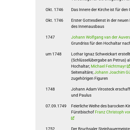
Okt. 1746
Das Innere der Kirche ist für den
Okt. 1746
Erster Gottesdienst in der neuen
des Innenausbaus
1747
Johann Wolfgang van der Auver
Grundriss für den Hochaltar na
um 1748
Lothar Ignaz Schweickart erstel
(Schlüsselübergabe an Petrus) als
Hochaltar;
Michael Feichtmayr
Seitenaltäre;
Johann Joachim Gü
zugehörigen Figuren
1748
Johann Adam Virosteck erschafft
und Paulus
07.09.1749
Feierliche Weihe des barocken K
Fürstbischof
Franz Christoph vo
1752
Der Bruchsaler Steinhauermeister