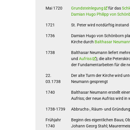
Mai 1720
Grundsteinlegung
für das
Schl
Damian Hugo Philipp von Schön
1721
St. Peter wird notdürftig instand
1736
Damian Hugo von Schönborn plan
Kirche durch
Balthasar Neuman
1738
Balthasar Neumann liefert mehre
und
Aufriss
); die alte Petersk
der Fundamentarbeiten für die n
22.
Der alte Turm der Kirche wird un
03.1738
Neumann gesprengt
1740
Balthasar Neumann erstellt eine
Aufriss; der neue Aufriss wird in
1738-1739
Abbruchs-, Räum- und Gründung
Frühjahr
Beginn des eigentlichen Baus; O
1740
Johann Georg Stahl; Maurermeist