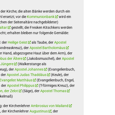
der Kirche; die alten Bänke werden durch ein
l ersetzt; vor die
Kommunionbank
wird ein
schen der Seitenaltäre nachgebildeter)
altar
gestellt; die Fresken Kitschkers werden
cht; erhalten bleiben nur folgende Gemälde:
: der
Heilige Geist
als Taube, der
Apostel
ndreaskreuz), der
Apostel Bartholomäus
er Hand, abgezogene Haut über dem Arm), der
bus der Ältere
(Jakobsmuschel), der
Apostel
 Jüngere
(Walkerstange als
eug), der
Apostel Johannes
(Evangelienbuch,
, der
Apostel Judas Thaddäus
(Keule), der
Evangelist Matthäus
(Evangelienbuch, Engel,
, der
Apostel Philippus
(T-förmiges Kreuz), der
n, der Zelot
(Säge), der
Apostel Thomas
nkelmaß)
g: der Kirchenlehrer
Ambrosius von Mailand
, der Kirchenlehrer
Augustinus
, der