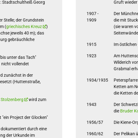
: Stadtschultheiß Georg
Gruft wieder
1907 -
Der Münchne
 Stelle; der Grundstein
1909
die mit Stuc
rm (
griechisches Kreuz
)
(sie waren vo
chse jeweils 40 m); das
Seitenwände 
urg gebräuchliche
1915
Im östlichen 
1923
Am Huttensch
bis unter das Tach"
Wilderich vo
 nicht vollendet
Grabmal erha
 zunächst in der
1934/1935
Peterspfarrer
esetzt (Huttenstraße,
Ketten am Ne
die Ketten de
 Stolzenberg
wird zum
1943
Der Schwetzin
die
Bruder K
 "ein Project der Glocken"
1956/57
Die Kiene-Or
 dokumentiert durch eine
1960/62
Der Pelikan
ung der Urkunde im