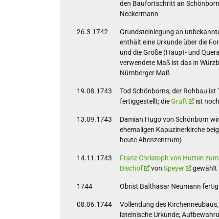
den Baufortschritt an Schönborn
Neckermann
26.3.1742
Grundsteinlegung an unbekannter
enthält eine Urkunde über die Fo
und die Größe (Haupt- und Quera
verwendete Maß ist das in Würzb
Nürnberger Maß
19.08.1743
Tod Schönborns; der Rohbau ist "
fertiggestellt; die
Gruft
ist noch
13.09.1743
Damian Hugo von Schönborn wird
ehemaligen Kapuzinerkirche beig
heute Altenzentrum)
14.11.1743
Franz Christoph von Hutten zum
Bischof
von
Speyer
gewählt
1744
Obrist Balthasar Neumann fertigt
08.06.1744
Vollendung des Kirchenneubaus,
lateinische Urkunde; Aufbewahr