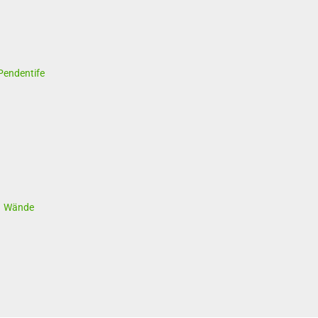
Pendentife
,
Wände