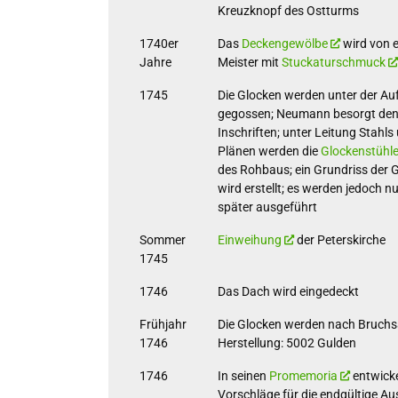
Kreuzknopf des Ostturms
1740er
Das
Deckengewölbe
wird von 
Jahre
Meister mit
Stuckaturschmuck
1745
Die Glocken werden unter der A
gegossen; Neumann besorgt den
Inschriften; unter Leitung Stah
Plänen werden die
Glockenstühl
des Rohbaus; ein Grundriss der G
wird erstellt; es werden jedoch nu
später ausgeführt
Sommer
Einweihung
der Peterskirche
1745
1746
Das Dach wird eingedeckt
Frühjahr
Die Glocken werden nach Bruchsal
1746
Herstellung: 5002 Gulden
1746
In seinen
Promemoria
entwick
Vorschläge für die endgültige A