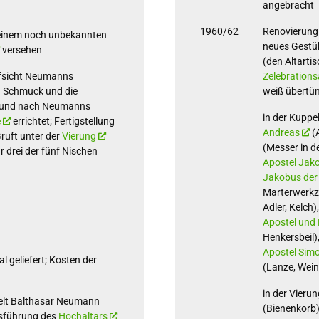
angebracht
1960/62
Renovierung 
einem noch unbekannten
neues Gestüh
versehen
(den Altarti
ufsicht Neumanns
Zelebrations
 Schmuck und die
weiß übertün
ls und nach Neumanns
in der Kuppel
e
errichtet; Fertigstellung
Andreas
(A
ruft unter der
Vierung
(Messer in d
r drei der fünf Nischen
Apostel Jako
Jakobus der
Marterwerkz
Adler, Kelch)
Apostel und 
Henkersbeil)
Apostel Simo
 geliefert; Kosten der
(Lanze, Wei
in der Vierun
elt Balthasar Neumann
(Bienenkorb)
usführung des
Hochaltars