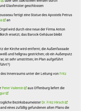
n
über den Sakristeien werden durch
und Glasfenster geschlossen
ousseau fertigt eine Statue des Apostels Petrus
la
an
-Orgel wird durch eine neue der Firma Anton
dkirch ersetzt; das Barock-Gehäuse bleibt
z der Kirche wird entfernt; die Außenfassade
 weiß und hellgrau gestrichen; ob ein Außenputz
r, ist sehr umstritten; im Plan aufgeführt
führt?)
 des Innenraums unter der Leitung von
Fritz
r
Peter Valentin
aus Offenburg liefert die
gur
zogliche Bezirksbaumeister
Dr. Fritz Hirsch
and eines zufällig gefundenen alten Plans die