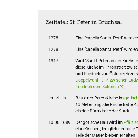
Zeittafel: St. Peter in Bruchsal
1278
Eine "capella Sancti Petri" wird 
1278
Eine "capella Sancti Petri" wird 
1317
Wird "Sankt Peter an der Kirchst
diese Kirche im Thronstreit zwi
und Friedrich von Österreich zer
Doppelwahl 1314 zwischen Ludw
Friedrich dem Schönen
)
im 14. Jh.
Bau einer Peterskirche im
gotisc
15 Meter lang; die Kirche hatte 4
einzige Pfarrkirche der Stadt
10.08.1689
Der gotische Bau wird im
Pfälzis
eingeäschert, lediglich der hohe
Teile der Mauer bleiben erhalten