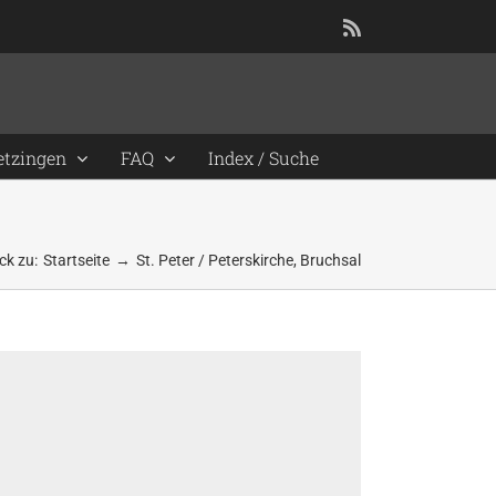
Rss
etzingen
FAQ
Index / Suche
ck zu:
Startseite
St. Peter / Peterskirche, Bruchsal