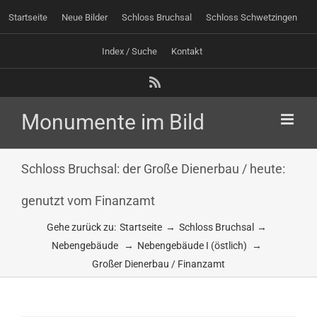
Zum
Startseite
Neue Bilder
Schloss Bruchsal
Schloss Schwetzingen
Inhalt
springen
Index / Suche
Kontakt
Rss
Schloss Bruchsal: der Große Dienerbau / heute:
genutzt vom Finanzamt
Gehe zurück zu:
Startseite
Schloss Bruchsal
Nebengebäude
Nebengebäude I (östlich)
Großer Dienerbau / Finanzamt