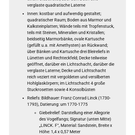
verglaste quadratische Laterne
Innen: kostbar und aufwendig gestaltet;
quadratischer Raum; Boden aus Marmor und
Kalksteinplatten; Wände teils mit Tropfenstuck,
teils mit Steinen, Mineralien und Kristallen;
beidseitig Marmorbänke, ovale Kartusche
(gefüllt u.a. mit Amethysten) an Rückwand;
über Bänken und Kartusche drei Bleireliefs in
Lünetten und Rechteckfeld; Decke teilweise
geöffnet, darüber ein Lichtschacht, darüber die
verglaste Laterne; Decke und Lichtschacht
reich veziert mit vergoldeten und versilberten
Hohlglaskörpern; im Lichtschacht 4 große
Stuckrosetten sowie 4 Konsolbüsten
Reliefs: Bildhauer: Franz Conrad Linck (1730-
1793), Datierung: um 1770-1775
Giebelrelief: Darstellung einer Allegorie
des Vogelfangs; Signatur (unten Mitte)
„LINCK. F“, Material: Sandstein, Breite x
Höhe: 1,4 x 0,57 Meter