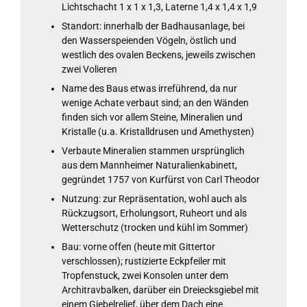
Lichtschacht 1 x 1 x 1,3, Laterne 1,4 x 1,4 x 1,9
Standort: innerhalb der Badhausanlage, bei
den Wasserspeienden Vögeln, östlich und
westlich des ovalen Beckens, jeweils zwischen
zwei Volieren
Name des Baus etwas irreführend, da nur
wenige Achate verbaut sind; an den Wänden
finden sich vor allem Steine, Mineralien und
Kristalle (u.a. Kristalldrusen und Amethysten)
Verbaute Mineralien stammen ursprünglich
aus dem Mannheimer Naturalienkabinett,
gegründet 1757 von Kurfürst von Carl Theodor
Nutzung: zur Repräsentation, wohl auch als
Rückzugsort, Erholungsort, Ruheort und als
Wetterschutz (trocken und kühl im Sommer)
Bau: vorne offen (heute mit Gittertor
verschlossen); rustizierte Eckpfeiler mit
Tropfenstuck, zwei Konsolen unter dem
Architravbalken, darüber ein Dreiecksgiebel mit
einem Giebelrelief, über dem Dach eine