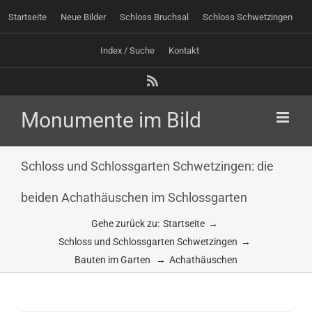
Zum
Startseite
Neue Bilder
Schloss Bruchsal
Schloss Schwetzingen
Inhalt
springen
Index / Suche
Kontakt
Rss
Schloss und Schlossgarten Schwetzingen: die
beiden Achathäuschen im Schlossgarten
Gehe zurück zu:
Startseite
Schloss und Schlossgarten Schwetzingen
Bauten im Garten
Achathäuschen