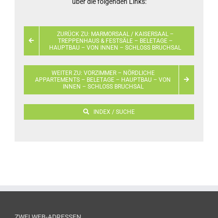
über die folgenden Links:
ZURÜCK ZU: MARMORSAAL / KAISERSAAL –
TREPPENHAUS & FESTSÄLE – BELETAGE –
HAUPTBAU – VON INNEN – SCHLOSS BRUCHSAL
WEITER ZU: VORZIMMER – NÖRDLICHE
APPARTEMENTS – BELETAGE – HAUPTBAU – VON
INNEN – SCHLOSS BRUCHSAL
INDEX / SUCHE
ZWEI WEB-ADRESSEN