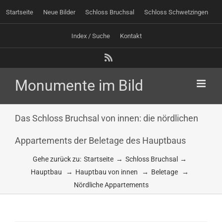
Zum
Startseite
Neue Bilder
Schloss Bruchsal
Schloss Schwetzingen
Inhalt
springen
Index / Suche
Kontakt
Rss
Das Schloss Bruchsal von innen: die nördlichen
Appartements der Beletage des Hauptbaus
Gehe zurück zu:
Startseite
Schloss Bruchsal
Hauptbau
Hauptbau von innen
Beletage
Nördliche Appartements