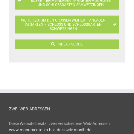
OSKETTEN – ANLAGEN IM GARTEN – SCHLOSS U
ND SCHLOSSGARTEN SCHWETZINGEN
WEITER ZU: UM DEN GROSSEN WEIHER – ANLAGEN I
M GARTEN – SCHLOSS UND SCHLOSSGARTEN S
CHWETZINGEN
INDEX / SUCHE
ZWEI WEB-ADRESSEN
Diese Website besitzt zwei verschiedene Web-Adressen:
www.monumente-im-bild.de
sowie
monib.de
.