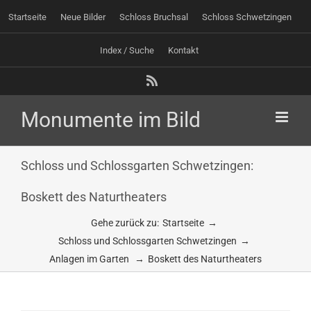
Zum
Startseite
Neue Bilder
Schloss Bruchsal
Schloss Schwetzingen
Inhalt
springen
Index / Suche
Kontakt
Rss
Schloss und Schlossgarten Schwetzingen:
Boskett des Naturtheaters
Gehe zurück zu:
Startseite
Schloss und Schlossgarten Schwetzingen
Anlagen im Garten
Boskett des Naturtheaters