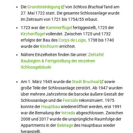
Die
Grundsteinlegung
von
Schloss Bruchsal
fand am
27. Mai 1722 statt. Die gesamte Schlossanlage wurde
im Zeitraum von 1721 bis 1754/55 erbaut.
1723 war der
Kammerflügel
fertiggestellt, 1725 der
Kirchenflügel
vollendet. Zwischen 1725 und 1732
erfolgte der Bau des
Corps de Logis
. 1738 bis 1740
wurde der
Kirchturm
errichtet.
Nähere Einzelheiten finden Sie unter:
Zeittafel:
Baubeginn & Fertigstellung der einzelnen
Schlossgebäude
Am 1. März 1945 wurde die
Stadt Bruchsal
sowie
große Teile der Schlossanlage zerstört. Ab 1947 wurden
über mehrere Jahrzehnte die barocke äußere Gestalt der
Schlossanlage und die
Festsäle
rekonstruiert. 1975
konnte der
Hauptbau
wiedereröffnet werden, erst 1991
war die Bemalung der
Intrada
abgeschlossen. Zwischen
2008 und 2017 wurde die ursprüngliche Raumfolge der
Appartments in der
Beletage
des Hauptbaus wieder
hergestellt.