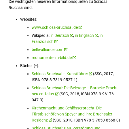
Die wichtigsten neueren Informationsquellen zu
Schloss
Bruchsal
sind:
Websites:
www.schloss-bruchsal.de
Wikipedia:
in Deutsch
,
in Englisch
,
in
Französisch
belle-alliance.com
monumente-im-bild.de
Bücher (*):
Schloss Bruchsal – Kunstführer
(SSG, 2017,
ISBN 978-3-7319-0527-1)
Schloss Bruchsal: Die Beletage – Barocke Pracht
neu entfaltet
(SSG, 2018, ISBN 978-3-96176-
047-3)
Kirchenmacht und Schlösserpracht: Die
Fürstbischöfe von Speyer und ihre Bruchsaler
Residenz
(SSG, 2010, ISBN 978-3-7650-8568-0)
Schloss Bruchsal: Bau, Zerstörung und