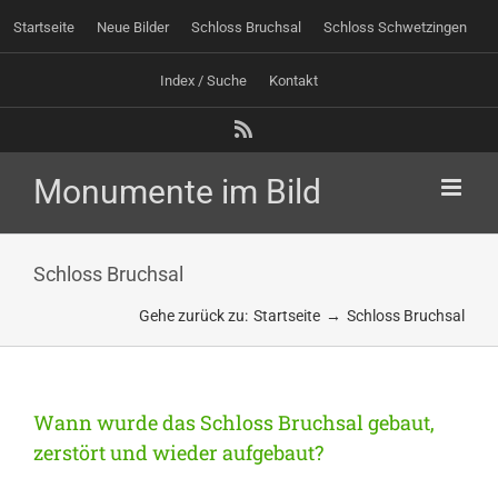
Zum
Startseite
Neue Bilder
Schloss Bruchsal
Schloss Schwetzingen
Inhalt
springen
Index / Suche
Kontakt
Rss
Schloss Bruchsal
Gehe zurück zu:
Startseite
Schloss Bruchsal
Wann wurde das Schloss Bruchsal gebaut,
zerstört und wieder aufgebaut?