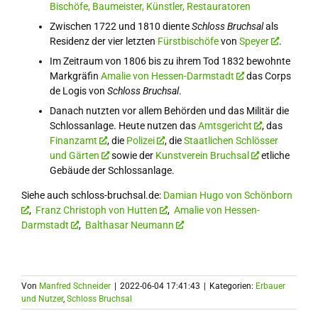
Bischöfe, Baumeister, Künstler, Restauratoren
Zwischen 1722 und 1810 diente
Schloss Bruchsal
als
Residenz der vier letzten
Fürstbischöfe
von
Speyer
.
Im Zeitraum von 1806 bis zu ihrem Tod 1832 bewohnte
Markgräfin
Amalie von Hessen-Darmstadt
das Corps
de Logis von
Schloss Bruchsal
.
Danach nutzten vor allem Behörden und das Militär die
Schlossanlage. Heute nutzen das
Amtsgericht
, das
Finanzamt
, die
Polizei
, die
Staatlichen Schlösser
und Gärten
sowie der
Kunstverein Bruchsal
etliche
Gebäude der Schlossanlage.
Siehe auch schloss-bruchsal.de:
Damian Hugo von Schönborn
,
Franz Christoph von Hutten
,
Amalie von Hessen-
Darmstadt
,
Balthasar Neumann
Von
Manfred Schneider
|
2022-06-04 17:41:43
|
Kategorien:
Erbauer
und Nutzer
,
Schloss Bruchsal