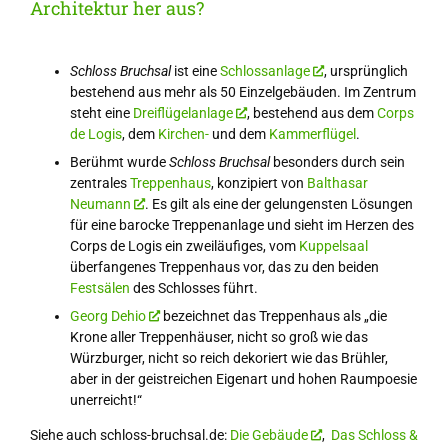
Architektur her aus?
Schloss Bruchsal
ist eine
Schlossanlage
, ursprünglich
bestehend aus mehr als 50 Einzelgebäuden. Im Zentrum
steht eine
Dreiflügelanlage
, bestehend aus dem
Corps
de Logis
, dem
Kirchen-
und dem
Kammerflügel
.
Berühmt wurde
Schloss Bruchsal
besonders durch sein
zentrales
Treppenhaus
, konzipiert von
Balthasar
Neumann
. Es gilt als eine der gelungensten Lösungen
für eine barocke Treppenanlage und sieht im Herzen des
Corps de Logis ein zweiläufiges, vom
Kuppelsaal
überfangenes Treppenhaus vor, das zu den beiden
Festsälen
des Schlosses führt.
Georg Dehio
bezeichnet das Treppenhaus als „die
Krone aller Treppenhäuser, nicht so groß wie das
Würzburger, nicht so reich dekoriert wie das Brühler,
aber in der geistreichen Eigenart und hohen Raumpoesie
unerreicht!“
Siehe auch schloss-bruchsal.de:
Die Gebäude
,
Das Schloss &