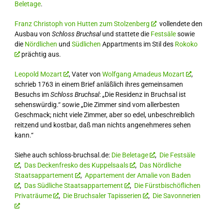
Beletage
.
Franz Christoph von Hutten zum Stolzenberg
vollendete den
Ausbau von
Schloss Bruchsal
und stattete die
Festsäle
sowie
die
Nördlichen
und
Südlichen
Appartments im Stil des
Rokoko
prächtig aus.
Leopold Mozart
, Vater von
Wolfgang Amadeus Mozart
,
schrieb 1763 in einem Brief anläßlich ihres gemeinsamen
Besuchs im
Schloss Bruchsal
: „Die Residenz in Bruchsal ist
sehenswürdig.“ sowie „Die Zimmer sind vom allerbesten
Geschmack; nicht viele Zimmer, aber so edel, unbeschreiblich
reitzend und kostbar, daß man nichts angenehmeres sehen
kann.“
Siehe auch schloss-bruchsal.de:
Die Beletage
,
Die Festsäle
,
Das Deckenfresko des Kuppelsaals
,
Das Nördliche
Staatsappartement
,
Appartement der Amalie von Baden
,
Das Südliche Staatsappartement
,
Die Fürstbischöflichen
Privaträume
,
Die Bruchsaler Tapisserien
,
Die Savonnerien