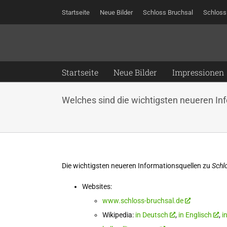
Zum
Startseite
Neue Bilder
Schloss Bruchsal
Schloss
Inhalt
springen
Startseite
Neue Bilder
Impressionen
Welches sind die wichtigsten neueren In
Die wichtigsten neueren Informationsquellen zu
Schl
Websites:
www.schloss-bruchsal.de
Wikipedia:
in Deutsch
,
in Englisch
,
i