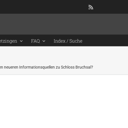
Rss
etzingen
FAQ
Index / Suche
ten neueren Informationsquellen zu Schloss Bruchsal?