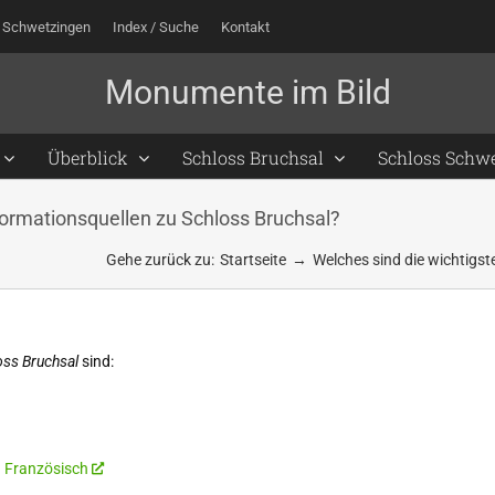
 Schwetzingen
Index / Suche
Kontakt
Überblick
Schloss Bruchsal
Schloss Schw
formationsquellen zu Schloss Bruchsal?
Gehe zurück zu:
Startseite
Welches sind die wichtigs
oss Bruchsal
sind:
n Französisch