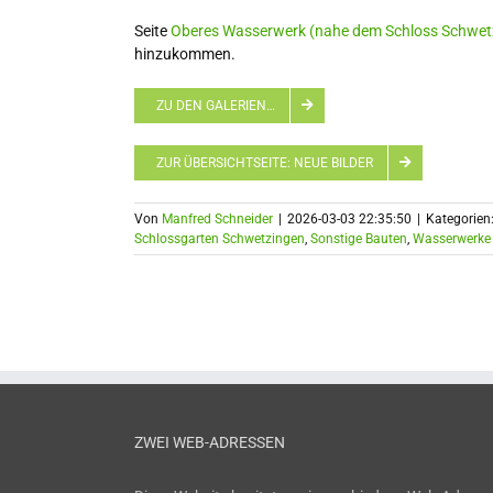
Seite
Oberes Wasserwerk (nahe dem Schloss Schwet
hinzukommen.
ZU DEN GALERIEN…
ZUR ÜBERSICHTSEITE: NEUE BILDER
Von
Manfred Schneider
|
2026-03-03 22:35:50
|
Kategorien
Schlossgarten Schwetzingen
,
Sonstige Bauten
,
Wasserwerke
ZWEI WEB-ADRESSEN