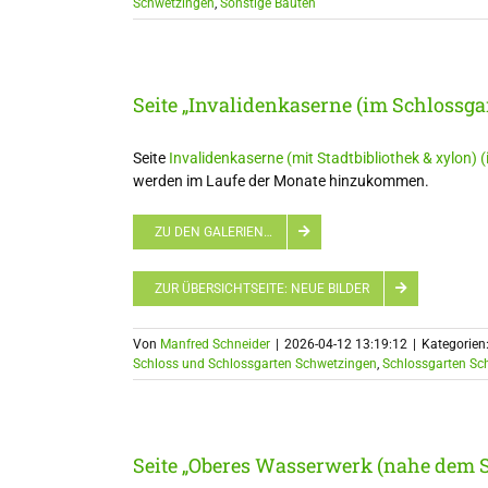
Schwetzingen
,
Sonstige Bauten
Seite „Invalidenkaserne (im Schlossga
Seite
Invalidenkaserne (mit Stadtbibliothek & xylon)
werden im Laufe der Monate hinzukommen.
ZU DEN GALERIEN…
ZUR ÜBERSICHTSEITE: NEUE BILDER
Von
Manfred Schneider
|
2026-04-12 13:19:12
|
Kategorien
Schloss und Schlossgarten Schwetzingen
,
Schlossgarten Sc
Seite „Oberes Wasserwerk (nahe dem S