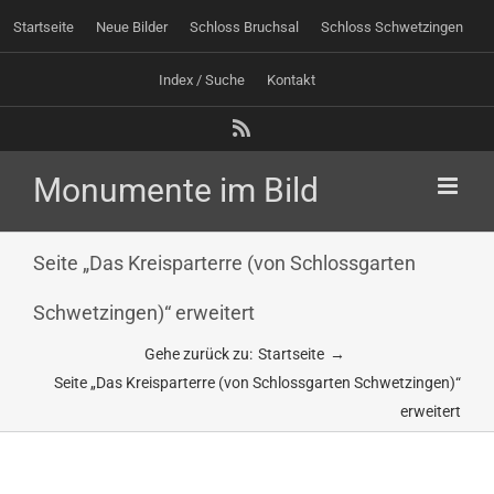
Zum
Startseite
Neue Bilder
Schloss Bruchsal
Schloss Schwetzingen
Inhalt
springen
Index / Suche
Kontakt
Rss
Seite „Das Kreisparterre (von Schlossgarten
Schwetzingen)“ erweitert
Gehe zurück zu:
Startseite
Seite „Das Kreisparterre (von Schlossgarten Schwetzingen)“
erweitert