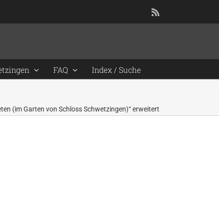
Rss
etzingen
FAQ
Index / Suche
eten (im Garten von Schloss Schwetzingen)“ erweitert