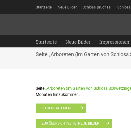
Zum
Startseite
Neue Bilder
Schloss Bruchsal
Schloss
Inhalt
springen
Startseite
Neue Bilder
Impressionen
Seite „Arboreten (im Garten von Schloss
Seite
„Arboreten (im Garten von Schloss Schwetzing
Monaten hinzukommen.
ZU DEN GALERIEN…
ZUR ÜBERSICHTSEITE: NEUE BILDER