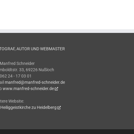
TOGRAF, AUTOR UND WEBMASTER
 Manfred Schneider
boldtstr. 33, 69226 Nußloch
 062 24 - 17 03 01
ail
manfred@manfred-schneider.de
b
www.manfred-schneider.de
tere Website:
 Heiliggeistkirche zu Heidelberg