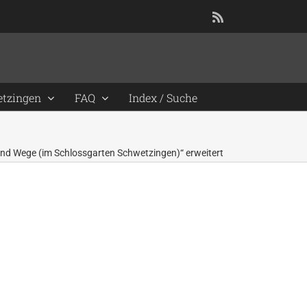
Rss
etzingen
FAQ
Index / Suche
und Wege (im Schlossgarten Schwetzingen)“ erweitert