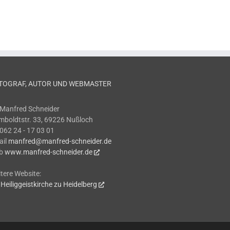
TOGRAF, AUTOR UND WEBMASTER
 Manfred Schneider
boldtstr. 33, 69226 Nußloch
 062 24 - 17 03 01
ail
manfred@manfred-schneider.de
b
www.manfred-schneider.de
tere Website:
 Heiliggeistkirche zu Heidelberg