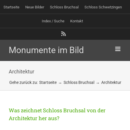
Zum
Startseite
Neue Bilder
Schloss Bruchsal
Schloss Schwetzingen
Inhalt
springen
Index / Suche
Kontakt
Rss
Architektur
Gehe zurück zu:
Startseite
Schloss Bruchsal
Architektur
Was zeichnet Schloss Bruchsal von der
Architektur her aus?