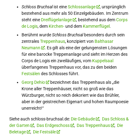
Schloss Bruchsal
ist eine
Schlossanlage
, ursprünglich
bestehend aus mehr als 50 Einzelgebäuden. Im Zentrum
steht eine
Dreiflügelanlage
, bestehend aus dem
Corps
de Logis
, dem
Kirchen-
und dem
Kammerflügel
.
Berühmt wurde
Schloss Bruchsal
besonders durch sein
zentrales
Treppenhaus
, konzipiert von
Balthasar
Neumann
. Es gilt als eine der gelungensten Lösungen
für eine barocke Treppenanlage und sieht im Herzen des
Corps de Logis ein zweiläufiges, vom
Kuppelsaal
überfangenes Treppenhaus vor, das zu den beiden
Festsälen
des Schlosses führt.
Georg Dehio
bezeichnet das Treppenhaus als „die
Krone aller Treppenhäuser, nicht so groß wie das
Würzburger, nicht so reich dekoriert wie das Brühler,
aber in der geistreichen Eigenart und hohen Raumpoesie
unerreicht!“
Siehe auch schloss-bruchsal.de:
Die Gebäude
,
Das Schloss &
der Garten
,
Das Erdgeschoss
,
Das Treppenhaus
,
Die
Beletage
,
Die Festsäle